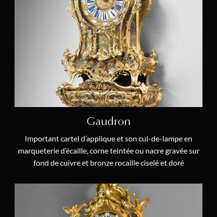
André Furet
(1)
Gaudron
(1)
Gille l’Aîné
(1)
I. Têteblanche
(1)
Julien II Le Roy
(4)
Pierre II Le Roy
(1)
Jean-André et Jean-Baptiste Lepaute
(2)
Gaudron
Antoine-Nicolas Martinière
(3)
Important cartel d’applique et son cul-de-lampe en
marqueterie d’écaille, corne teintée ou nacre gravée sur
Robert Osmond
(2)
fond de cuivre et bronze rocaille ciselé et doré
Nicolas Petit
(1)
Michel Stollenwerck
(1)
François Viger
(3)