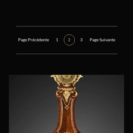
Réinitialiser tous les filtres
Époque
Régence (1715 – 1723)
(0)
Page Précédente
1
2
3
Page Suivante
Restauration (1814 – 1848)
(0)
Consulat (1799 – 1804)
(0)
Autre
(0)
Directoire (1795 – 1799)
(0)
Empire (1804 – 1814)
(0)
Louis XIV (1661 – 1715)
(0)
Louis XV (1724 – 1770)
(26)
Louis XVI (1774 – 1792)
(2)