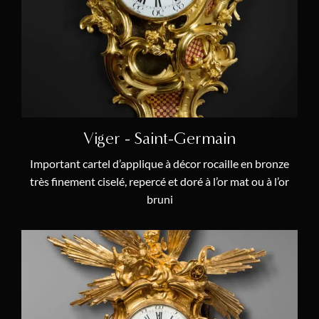
Allégorie & Mythologie
(9)
Animalier
(4)
Calendrier Annuel
(2)
Cercles Tournants
(1)
Chinoiserie
(3)
Viger - Saint-Germain
Équation du Temps
(3)
Important cartel d’applique à décor rocaille en bronze
Marqueterie
(2)
très finement ciselé, repercé et doré à l’or mat ou à l’or
Pendule à Musique
(2)
bruni
Pendulette de Voyage
(2)
Rococo
(4)
Artistes