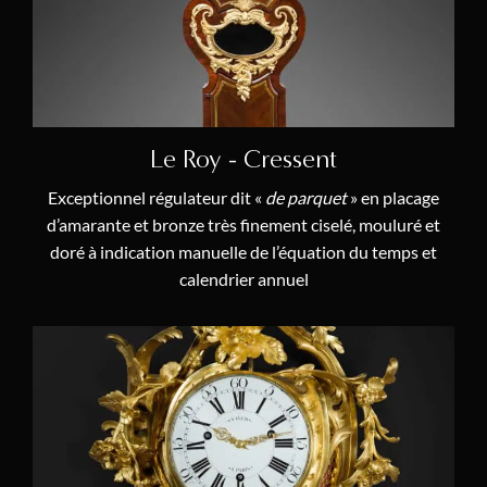
Transition (1770 – 1774)
(2)
Catégories
Cartels
(10)
Le Roy - Cressent
Lustres & Candélabres
(3)
Exceptionnel régulateur dit «
de parquet
» en placage
Chefs-d'Œuvre
(9)
d’amarante et bronze très finement ciselé, mouluré et
doré à indication manuelle de l’équation du temps et
Mobilier & Objets d’Art
(0)
calendrier annuel
Pendules
(9)
Régulateurs de Précision
(4)
Nouvelles Acquisitions
(7)
Thématiques