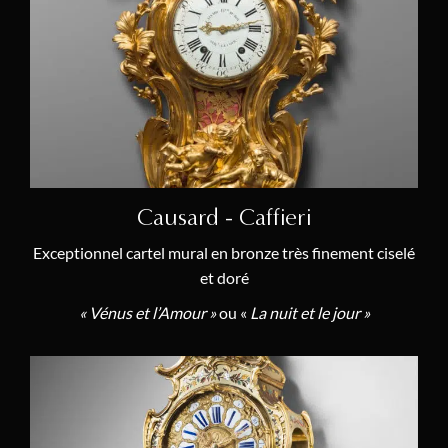
Jean-Baptiste III Albert Baillon
(3)
Jean-Joseph de Saint-Germain
(8)
Elie Barbezat
(1)
Louis-Antoine Beauvarlet
(1)
Philippe Caffieri
(3)
Edme-Jean Causard
(1)
Causard - Caffieri
Charles Cressent
(4)
Exceptionnel cartel mural en bronze très finement ciselé
et doré
Michel Fierville
(1)
« Vénus et l’Amour »
ou «
La nuit et le jour »
Jouve
(1)
Antoine-François Dumont
(1)
Jean-Jacques Fieffé
(1)
Nicolas-Jean Fieffé
(1)