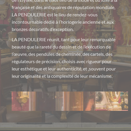
de l’Elysée, dans le haut lieu de la mode et du luxe à la
française et des antiquaires de réputation mondiale,
LA PENDULERIE est le lieu de rendez-vous
incontournable dédié à l’horlogerie ancienne et aux
bronzes décoratifs d’exception.
LA PENDULERIE réunit, tant pour leur remarquable
beauté que la rareté du dessin et de l’exécution de
l’œuvre, des pendules de cheminée, des cartels, des
régulateurs de précision, choisis avec rigueur pour
leur esthétique et leur authenticité, et ,souvent pour
leur originalité et la complexité de leur mécanisme.