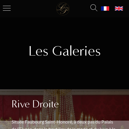
Les Galeries
Rive Droite
Située Faubourg Saint-Honoré, à deux pas du Palais