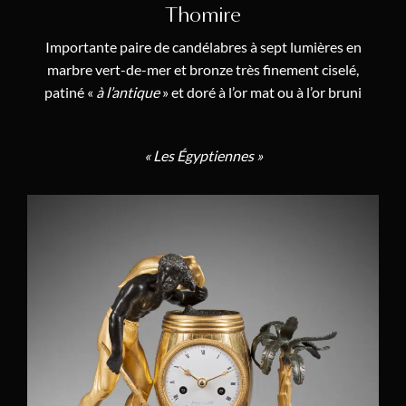
Thomire
LeCœur
(1)
Importante paire de candélabres à sept lumières en
Dieudonné Kinable
(2)
marbre vert-de-mer et bronze très finement ciselé,
patiné «
à l’antique
» et doré à l’or mat ou à l’or bruni
Adam Weisweiler
(2)
Bazile-Charles Le Roy
(1)
« Les Égyptiennes »
Julien II Le Roy
(1)
Pierre-Basile Lepaute
(1)
Charles Le Roy
(1)
Martin-Éloi Lignereux
(3)
Antoine-Nicolas Martinière
(2)
Denis Masson
(1)
Denière et Matelin
(1)
Claude Galle
(5)