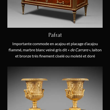
Piat-Joseph Sauvage
(1)
Thomas
(1)
Angevin
(1)
Pafrat
Importante commode en acajou et placage d’acajou
flammé, marbre blanc veiné gris dit «
de Carrare
», laiton
et bronze très finement ciselé ou moleté et doré