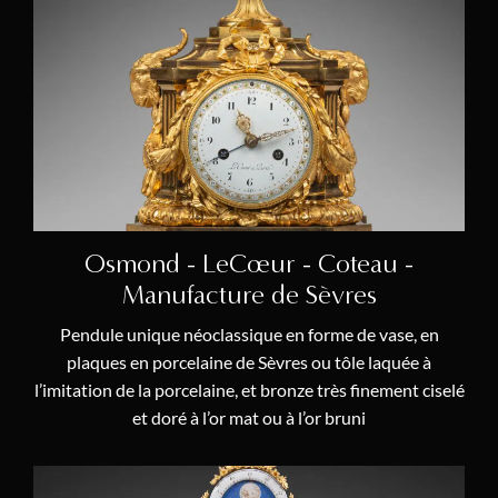
Marqueterie
(1)
Pendule à Musique
(2)
Pendule Cage
(2)
Pendule Char
(1)
Pendule de Cartonnier
(1)
Pendule Lyre
(1)
Osmond - LeCœur - Coteau -
Pendule Mystérieuse
(1)
Manufacture de Sèvres
Pendule Squelette
(4)
Pendule unique néoclassique en forme de vase, en
Phases de la Lune
(3)
plaques en porcelaine de Sèvres ou tôle laquée à
Porcelaine
(5)
l’imitation de la porcelaine, et bronze très finement ciselé
et doré à l’or mat ou à l’or bruni
Rococo
(4)
Signes du Zodiaque
(4)