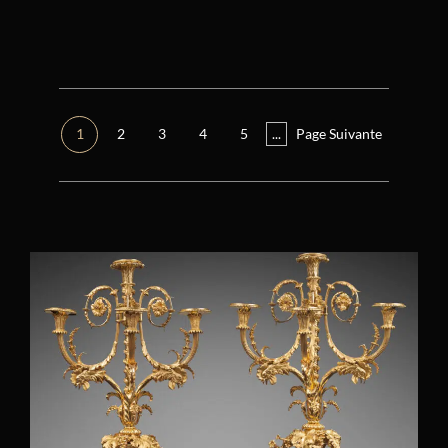
Réinitialiser tous les filtres
Époque
Régence (1715 – 1723)
(0)
1
2
3
4
5
...
Page Suivante
Restauration (1814 – 1848)
(6)
Consulat (1799 – 1804)
(13)
Autre
(1)
Directoire (1795 – 1799)
(15)
Empire (1804 – 1814)
(23)
Louis XIV (1661 – 1715)
(0)
Louis XV (1724 – 1770)
(7)
Louis XVI (1774 – 1792)
(21)