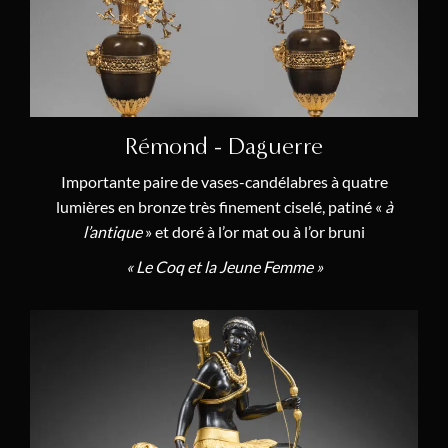
Transition (1770 – 1774)
(6)
Catégories
Cartels
(6)
Rémond - Daguerre
Lustres & Candélabres
(11)
Importante paire de vases-candélabres à quatre
Chefs-d'Œuvre
(14)
lumières en bronze très finement ciselé, patiné «
à
l’antique
» et doré à l’or mat ou à l’or bruni
Mobilier & Objets d’Art
(6)
« Le Coq et la Jeune Femme »
Pendules
(49)
Régulateurs de Précision
(3)
Nouvelles Acquisitions
(74)
Thématiques