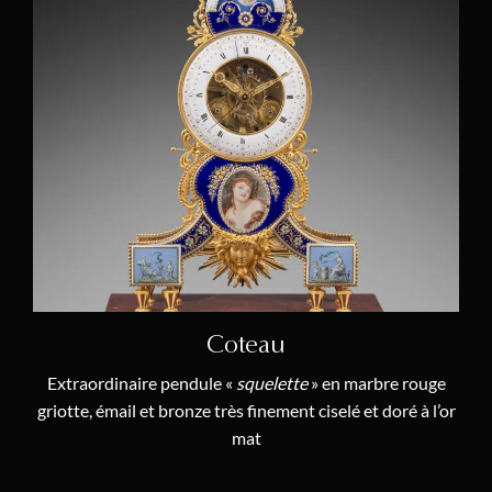
Artistes
Jean-Baptiste III Albert Baillon
(2)
Jean-François Denière
(1)
Jean-Joseph de Saint-Germain
(3)
Martin Baffert
(1)
Jean Hauré
(1)
Edmé-Protais Barbichon
(1)
Coteau
Manufacture Dagoty et Honoré
(2)
Extraordinaire pendule «
squelette
» en marbre rouge
Claude Mathieu
(1)
griotte, émail et bronze très finement ciselé et doré à l’or
Louis-Simon Boizot
(1)
mat
Philippe Caffieri
(1)