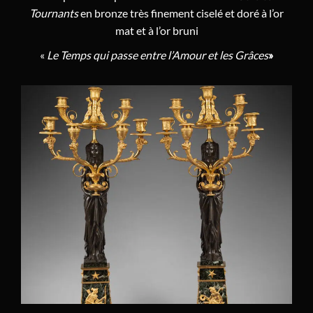
Tournants
en bronze très finement ciselé et doré à l’or
Georges-Adrien Merlet
(1)
mat et à l’or bruni
Feuchère
(1)
«
Le Temps qui passe entre l’Amour et les Grâces
»
Louis-François Déliau
(1)
Louis-Isidore Choiselat
(3)
Antoine Foullet
(1)
Claude-Amé-François Dautel
(1)
Joachim Murat
(1)
Jean-Jacques Pafrat
(1)
Gille l’Aîné
(2)
François-Louis Godon
(1)
Alard François Joseph Gamot
(1)
Charles-Guillaume Hautemanière
(3)