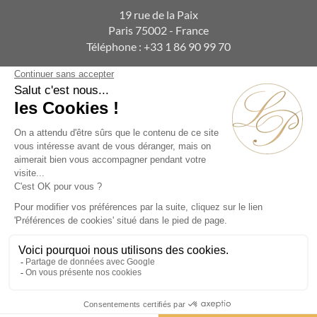
19 rue de la Paix
Paris 75002 - France
Téléphone :
+33 1 86 90 99 70
ABONNEZ-VOUS À NOTRE NEWSLETTER
Alternative:
Collections
Artistes
Époques
Thématiques
Vidéos
Évènements
Nos Actualités
Contact
© La Pendulerie 2026
Mentions légales
Politique de confidentialité