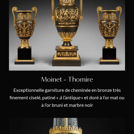
Gille l’Aîné
(1)
François-Louis Godon
(1)
Pierre Gouthière
(2)
Ferdinand-Joseph Grandperrin
(1)
Charles-Guillaume Hautemanière
(1)
Jacques-François Houdin
(1)
Jacob-Desmalter
(2)
Moinet - Thomire
Antide Janvier
(1)
Exceptionnelle garniture de cheminée en bronze très
Dieudonné Kinable
(4)
finement ciselé, patiné «
à l’antique
» et doré à l’or mat ou
Adam Weisweiler
(3)
à l’or bruni et marbre noir
Julien II Le Roy
(3)
Pierre II Le Roy
(1)