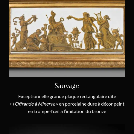
François Rémond
(10)
Laurent Ridel
(2)
Robert Robin
(3)
Ferdinand Schwerdfeger
(2)
Manufacture Royale de Sèvres
(5)
Renacle-Nicolas Sotiau
(2)
Pierre-Philippe Thomire
(10)
Jacques-François Vaillant
(1)
Sauvage
François Vion
(1)
Exceptionnelle grande plaque rectangulaire dite
Piat-Joseph Sauvage
(1)
«
l’Offrande à Minerve
» en porcelaine dure à décor peint
Gilbert-Honoré Chaumont
en trompe-l’œil à l’imitation du bronze
(1)