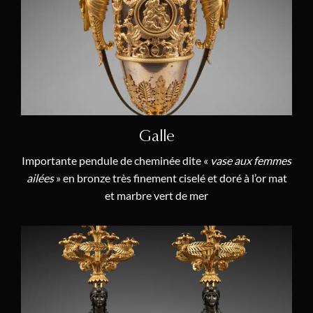
Jean Hauré
(1)
Elie Barbezat
(1)
Manufacture Dagoty et Honoré
(1)
Claude Mathieu
(1)
André-Charles Boulle
(2)
Galle
Antoine Carcano
(1)
Importante pendule de cheminée dite «
vase aux femmes
Philippe Caffieri
(1)
ailées
» en bronze très finement ciselé et doré à l’or mat
Edme-Jean Causard
(1)
et marbre vert de mer
Jean-Antoine Cave
(1)
Joseph Coteau
(7)
Charles Cressent
(4)
Antoine Cronier
(1)