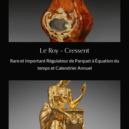
Transition (1770 – 1774)
(2)
Catégories
Cartels
(7)
Lustres & Candélabres
(10)
Le Roy - Cressent
Chefs-d'Œuvre
(61)
Rare et Important Régulateur de Parquet à Équation du
temps et Calendrier Annuel
Mobilier & Objets d’Art
(10)
Pendules
(26)
Régulateurs de Précision
(9)
Nouvelles Acquisitions
(14)
Thématiques