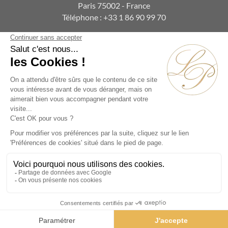
Paris 75002 - France
Téléphone :
+33 1 86 90 99 70
ABONNEZ-VOUS À NOTRE NEWSLETTER
Alternative:
Collections
Artistes
Époques
Thématiques
Vidéos
Évènements
Nos Actualités
Contact
© La Pendulerie 2026
Mentions légales
Politique de confidentialité