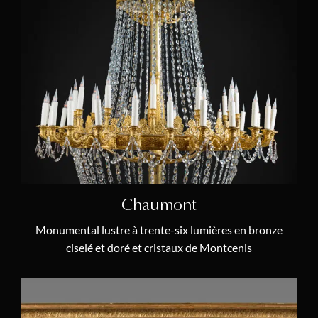
Etienne I Lenoir
(1)
Jean-André et Jean-Baptiste Lepaute
(1)
Balthazar Lieutaud
(1)
Martin-Éloi Lignereux
(3)
Manufacture de Locré
(1)
Antoine-Nicolas Martinière
(1)
Claude Galle
(1)
Louis Montjoye
(1)
Chaumont
Manufacture de Niderviller
(1)
Monumental lustre à trente-six lumières en bronze
Robert Osmond
(2)
ciselé et doré et cristaux de Montcenis
Nicolas Petit
(1)
Pierre-Honoré-César Pons
(1)