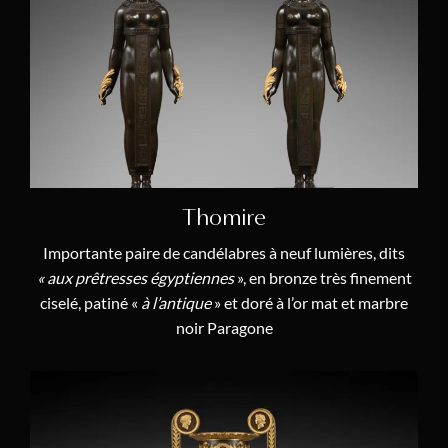
Dominique Daguerre
(11)
Antoine-François Dumont
(1)
Godefroy Dester
(1)
Constantin-Louis Detouche
(1)
Jean-Simon Deverberie
(1)
Jean-Baptiste-Gabriel Dubuc
(1)
Thomire
Dubuisson
(6)
Importante paire de candélabres à neuf lumières, dits
Georges-Adrien Merlet
(1)
« aux prêtresses égyptiennes
», en bronze très finement
ciselé, patiné «
à l’antique
» et doré à l’or mat et marbre
Etienne-Maurice Falconet
(1)
noir Paragone
Alexandre-Évariste Fragonard
(1)
André Furet
(1)
Gaudron
(1)