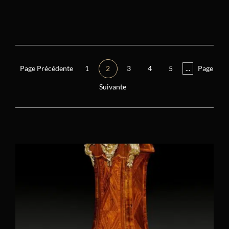
Réinitialiser tous les filtres
Époque
Régence (1715 – 1723)
(0)
Page Précédente
1
2
3
4
5
...
Page
Restauration (1814 – 1848)
(3)
Suivante
Consulat (1799 – 1804)
(1)
Autre
(5)
Directoire (1795 – 1799)
(4)
Empire (1804 – 1814)
(15)
Louis XIV (1661 – 1715)
(2)
Louis XV (1724 – 1770)
(9)
Louis XVI (1774 – 1792)
(25)