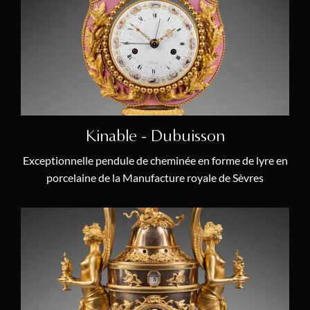
Pendule Lyre
(3)
Pendule Mystérieuse
(1)
Pendule Squelette
(4)
Phases de la Lune
(4)
Porcelaine
(6)
Kinable - Dubuisson
Rococo
(2)
Exceptionnelle pendule de cheminée en forme de lyre en
Signes du Zodiaque
(4)
porcelaine de la Manufacture royale de Sèvres
Artistes
Louis Moinet ou Moynet
(1)
Jean-Baptiste III Albert Baillon
(1)
Jean-Joseph de Saint-Germain
(1)