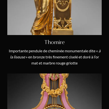
Allégorie & Mythologie
(20)
Animalier
(2)
Autre
(4)
Biscuit de Porcelaine
(1)
Calendrier Annuel
(5)
Thomire
Cercles Tournants
(6)
Importante pendule de cheminée monumentale dite «
à
la liseuse
» en bronze très finement ciselé et doré à l’or
Chinoiserie
(3)
mat et marbre rouge griotte
Égyptomanie
(3)
Équation du Temps
(5)
Marqueterie
(3)
Pendule à Musique
(1)
Pendule Char
(2)