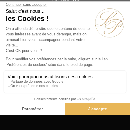
19 rue de la Paix
Paris 75002 - France
Téléphone :
+33 1 86 90 99 70
ABONNEZ-VOUS À NOTRE NEWSLETTER
Alternative:
Collections
Artistes
Époques
Thématiques
Vidéos
Évènements
Nos Actualités
Contact
© La Pendulerie 2026
Mentions légales
Politique de confidentialité