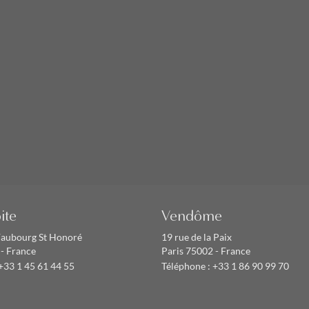
ite
Vendôme
Faubourg St Honoré
19 rue de la Paix
 - France
Paris 75002 - France
+33 1 45 61 44 55
Téléphone :
+33 1 86 90 99 70