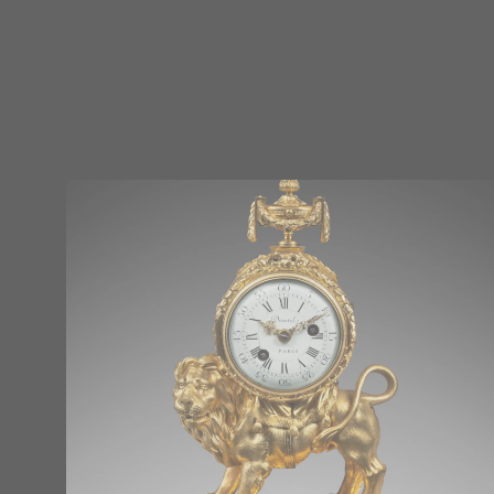
Réinitialiser tous les filtres
Époque
Régence (1715 – 1723)
(0)
Restauration (1814 – 1848)
(0)
Consulat (1799 – 1804)
(0)
Autre
(0)
Directoire (1795 – 1799)
(0)
Empire (1804 – 1814)
(1)
Louis XIV (1661 – 1715)
(0)
Louis XV (1724 – 1770)
(0)
Louis XVI (1774 – 1792)
(0)