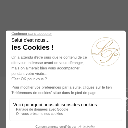
Animalier
(1)
Autre
(1)
Pendule Mystérieuse
(2)
Artistes
Claude-Amé-François Dautel
(1)
Antide Janvier
(1)
Rive Dro
François Vion
(1)
134 rue du 
Paris 75008
Téléphone :