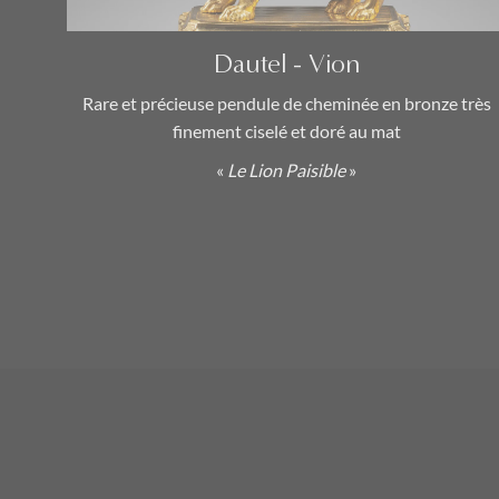
Transition (1770 – 1774)
(1)
Dautel - Vion
Catégories
Rare et précieuse pendule de cheminée en bronze très
finement ciselé et doré au mat
Cartels
(0)
«
Le Lion Paisible
»
Lustres & Candélabres
(0)
Chefs-d'Œuvre
(1)
Mobilier & Objets d’Art
(0)
Pendules
(2)
Régulateurs de Précision
(0)
Nouvelles Acquisitions
(1)
Thématiques