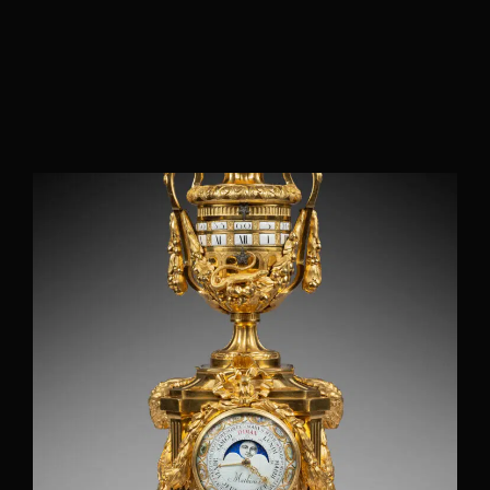
Réinitialiser tous les filtres
Époque
Other
(1)
Consulate (1799 – 1804)
(1)
Restoration (1814 – 1848)
(0)
Regency (1715 – 1723)
(0)
Louis XIV (1661 – 1715)
(0)
Louis XV (1724 – 1770)
(0)
Louis XVI (1774 – 1792)
(4)
Directory (1795 – 1799)
(1)
Empire (1804 – 1814)
(0)