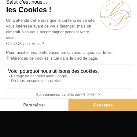
Paris 75002 - France
Téléphone :
+33 1 86 90 99 70
ABONNEZ-VOUS À NOTRE NEWSLETTER
Alternative:
Collections
Artistes
Époques
Thématiques
Vidéos
Évènements
Nos Actualités
Contact
© La Pendulerie 2026
Mentions légales
Politique de confidentialité