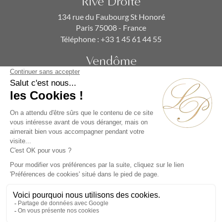
Rive Droite
134 rue du Faubourg St Honoré
Paris 75008 - France
Téléphone :
+33 1 45 61 44 55
Vendôme
19 rue de la Paix
Paris 75002 - France
Téléphone :
+33 1 86 90 99 70
ABONNEZ-VOUS À NOTRE NEWSLETTER
Alternative: