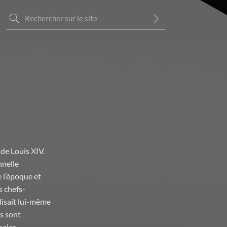
de Louis XIV.
nnelle
e l’époque et
s chefs-
lisait lui-même
es sont