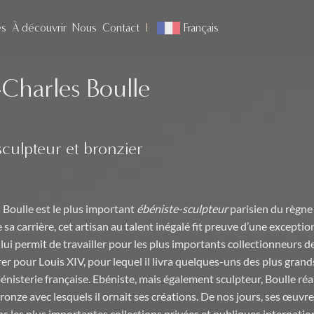
es
À découvrir
Nous
Contact
Français
Charles Boulle
sculpteur et bronzier
Boulle est le plus important
ébéniste-sculpteur
parisien du règne 
 sa carrière, cet artisan au talent inégalé fit preuve d’une exceptio
 lui permit de travailler pour les plus importants collectionneurs d
r pour Louis XIV, pour lequel il livra quelques-uns des plus grand
énisterie française. Ebéniste, mais également sculpteur, Boulle réa
ronze avec lesquels il ornait ses créations. De nos jours, ses œuvr