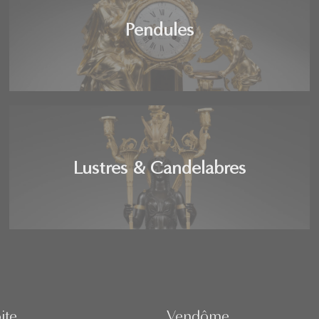
Pendules
Lustres & Candelabres
ite
Vendôme