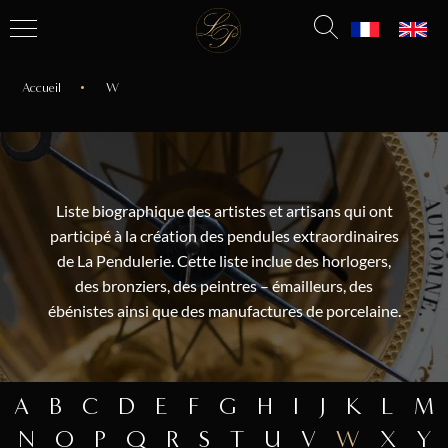
Accueil
W
Liste biographique des artistes et artisans qui ont
participé à la création des pendules extraordinaires
de La Pendulerie. Cette liste inclue des horlogers,
des bronziers, des peintres – émailleurs, des
ébénistes ainsi que des manufactures de porcelaine.
A
B
C
D
E
F
G
H
I
J
K
L
M
N
O
P
Q
R
S
T
U
V
W
X
Y