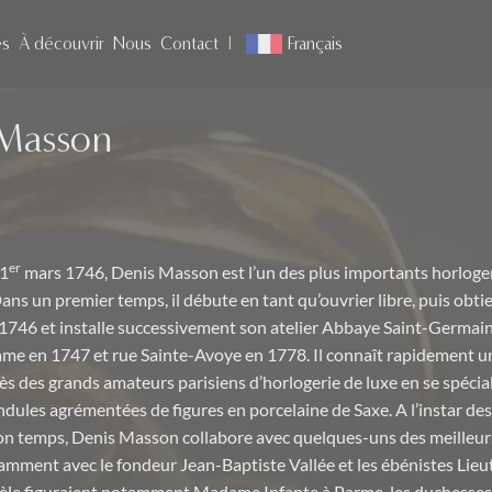
es
À découvrir
Nous
Contact
Français
 Masson
er
 1
mars 1746, Denis Masson est l’un des plus importants horloger
Dans un premier temps, il débute en tant qu’ouvrier libre, puis obtie
 1746 et installe successivement son atelier Abbaye Saint-Germai
e en 1747 et rue Sainte-Avoye en 1778. Il connaît rapidement u
ès des grands amateurs parisiens d’horlogerie de luxe en se spéci
ndules agrémentées de figures en porcelaine de Saxe. A l’instar des
on temps, Denis Masson collabore avec quelques-uns des meilleurs
tamment avec le fondeur Jean-Baptiste Vallée et les ébénistes Lieut