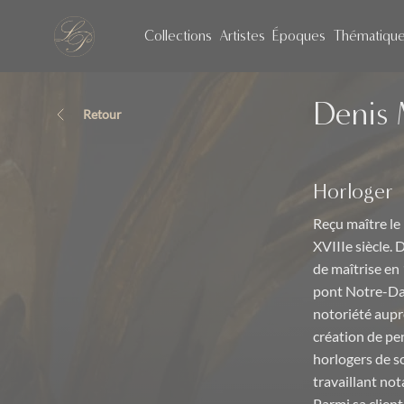
Collections
Artistes
Époques
Thématiqu
Denis
Retour
Horloger
Reçu maître le
XVIIIe siècle. 
de maîtrise en
pont Notre-Dam
notoriété aupr
création de pe
horlogers de s
travaillant no