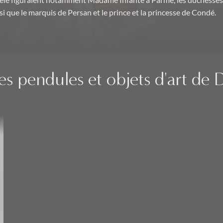
tèle figuraient notamment Madame Infante à Parme, les duchesses
nsi que le marquis de Persan et le prince et la princesse de Condé.
s pendules et objets d'art de