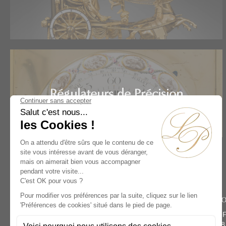
Régulateurs de Précision
Accueil
Artistes
Denis Masson
Rive Dro
134 rue du 
Paris 75008