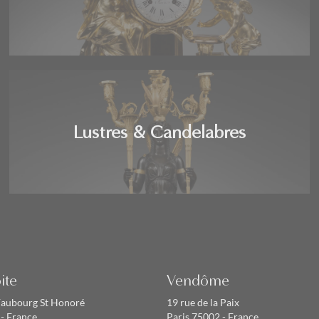
Lustres & Candelabres
ite
Vendôme
Faubourg St Honoré
19 rue de la Paix
 - France
Paris 75002 - France