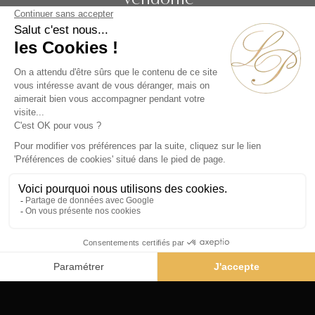
19 rue de la Paix
Paris 75002 - France
Téléphone :
+33 1 86 90 99 70
ABONNEZ-VOUS À NOTRE NEWSLETTER
Alternative:
Collections
Artistes
Époques
Thématiques
Vidéos
Évènements
Nos Actualités
Contact
© La Pendulerie 2026
Mentions légales
Politique de confidentialité