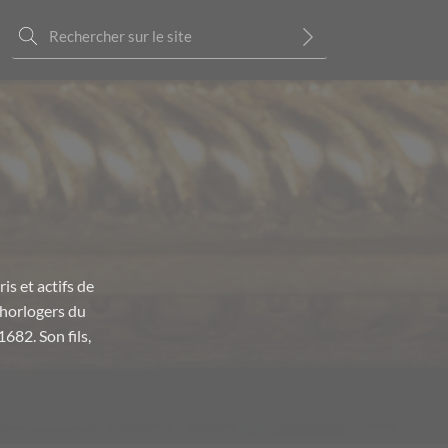
is et actifs de
s horlogers du
682. Son fils,