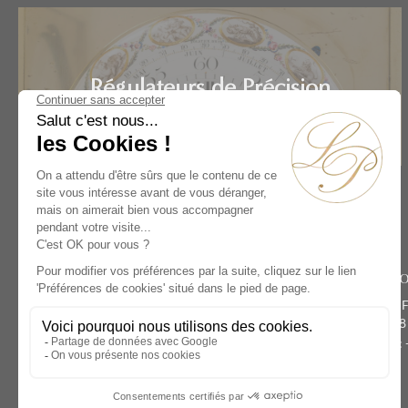
Régulateurs de Précision
Accueil
Artistes
Nicolas Brodon
Rive Dro
134 rue du 
Paris 75008
Téléphone :