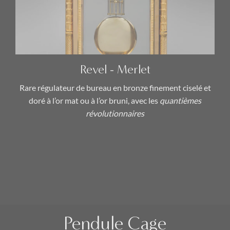
Allégorie & Mythologie
(1)
Calendrier Annuel
(1)
Calendrier Révolutionnaire
(2)
Pendule Cage
Revel - Merlet
(2)
Signes du Zodiaque
(1)
Rare régulateur de bureau en bronze finement ciselé et
doré à l’or mat ou à l’or bruni, avec les
quantièmes
révolutionnaires
Artistes
Dubuisson
(1)
Georges-Adrien Merlet
(1)
François Rémond
(1)
Joseph-Marie Revel
(1)
Pendule Cage