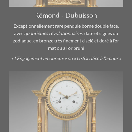
Transition (1770 – 1774)
(0)
Rémond - Dubuisson
Catégories
Exceptionnellement rare pendule borne double face,
avec
quantièmes révolutionnaires
, date et signes du
Cartels
(0)
zodiaque, en bronze très finement ciselé et doré à l’or
Lustres & Candélabres
mat ou à l’or bruni
(0)
«
L’Engagement amoureux » ou « Le Sacrifice à l‘amour »
Chefs-d'Œuvre
(0)
Mobilier & Objets d’Art
(0)
Pendules
(2)
Régulateurs de Précision
(1)
Nouvelles Acquisitions
(2)
Thématiques