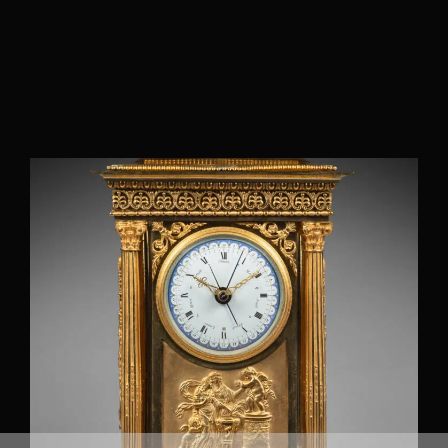
Réinitialiser tous les filtres
Époque
Régence (1715 – 1723)
(0)
Restauration (1814 – 1848)
(0)
Consulat (1799 – 1804)
(1)
Autre
(0)
Directoire (1795 – 1799)
(2)
Empire (1804 – 1814)
(0)
Louis XIV (1661 – 1715)
(0)
Louis XV (1724 – 1770)
(0)
Louis XVI (1774 – 1792)
(1)