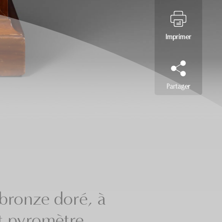
Imprimer
Partager
 bronze doré, à
t pyromètre