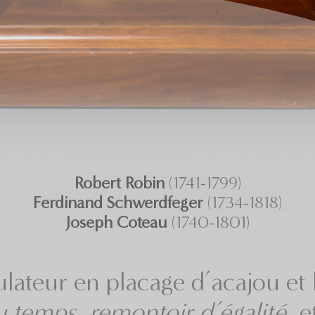
Robert Robin
(1741-1799)
Ferdinand Schwerdfeger
(1734-1818)
Joseph Coteau
(1740-1801)
lateur en placage d’acajou et
u temps,
remontoir d’égalité,
e