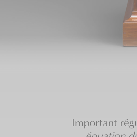
Important régu
équation d