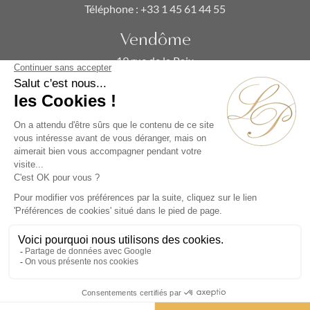
Téléphone :
+33 1 45 61 44 55
Vendôme
19 rue de la Paix
Paris 75002 - France
Téléphone :
+33 1 86 90 99 70
ABONNEZ-VOUS À NOTRE NEWSLETTER
Alternative:
Collections
Artistes
Époques
Thématiques
Vidéos
Évènements
Nos Actualités
Contact