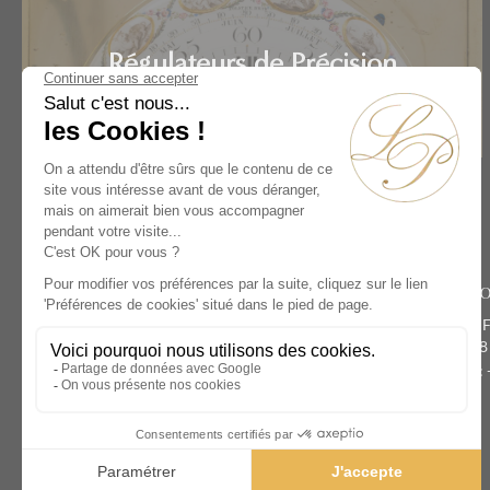
Régulateurs de Précision
Accueil
Artistes
André-Marin Gissey
Rive Dro
134 rue du 
Paris 75008
Téléphone :