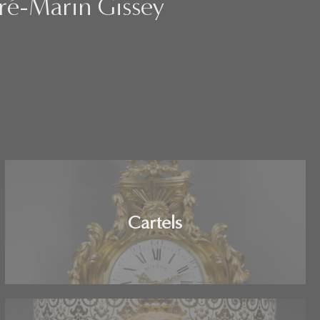
dré-Marin Gissey
Cartels